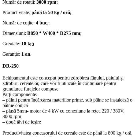
Număr de rotații:
3000 rpm;
Productivitate:
până la 50 kg / oră;
Număr de cuțite:
4 buc
.;
Dimensiuni:
B850 * W400 * D275 mm;
Greutate:
18 kg;
Garanție:
1 an
.
DR-250
Echipamentul este conceput pentru zdrobirea fânului, paiului și
zdrobirii cerealelor, care vor fi utilizate în continuare pentru
granularea furajelor compuse.
Părți componente:
– pâlnii pentru încărcarea materiilor prime, sub pâine se instalează o
pâlnie conică
– plasă 5mm- motor de 4 kW cu conexiune la rețea 220 / 380V,
3000 rpm
– două tăvi de ieșire
Productivitatea concasorului de cereale este de până la 800 kg / oră,