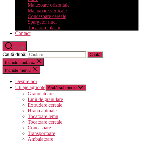
Malaxoare orizontale
Malaxoare verticale
Concasoare cereale
Spargator nuci
Tocatoare plastic
Contact
Caută
Caută după:
Închide căutarea
Închide meniul
Despre noi
Utilaje agricole
Arată submeniul
Granulatoare
Linii de granulare
Extrudere cereale
Hrana animale
Tocatoare lemn
Tocatoare cereale
Concasoare
Transportoare
Ambalatoare