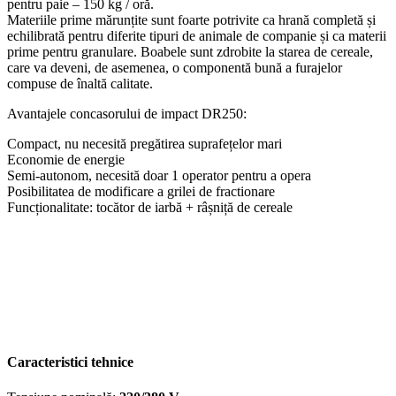
pentru paie – 150 kg / oră.
Materiile prime mărunțite sunt foarte potrivite ca hrană completă și
echilibrată pentru diferite tipuri de animale de companie și ca materii
prime pentru granulare. Boabele sunt zdrobite la starea de cereale,
care va deveni, de asemenea, o componentă bună a furajelor
compuse de înaltă calitate.
Avantajele concasorului de impact DR250:
Compact, nu necesită pregătirea suprafețelor mari
Economie de energie
Semi-autonom, necesită doar 1 operator pentru a opera
Posibilitatea de modificare a grilei de fractionare
Funcționalitate: tocător de iarbă + râșniță de cereale
Caracteristici tehnice