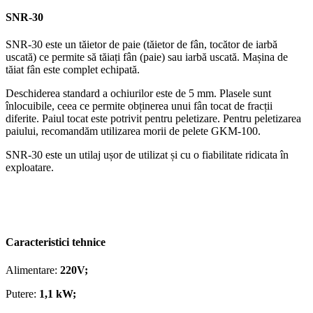
SNR-30
SNR-30 este un tăietor de paie (tăietor de fân, tocător de iarbă
uscată) ce permite să tăiați fân (paie) sau iarbă uscată. Mașina de
tăiat fân este complet echipată.
Deschiderea standard a ochiurilor este de 5 mm. Plasele sunt
înlocuibile, ceea ce permite obținerea unui fân tocat de fracții
diferite. Paiul tocat este potrivit pentru peletizare. Pentru peletizarea
paiului, recomandăm utilizarea morii de pelete GKM-100.
SNR-30 este un utilaj ușor de utilizat și cu o fiabilitate ridicata în
exploatare.
Caracteristici tehnice
Alimentare:
220V;
Putere:
1,1 kW;