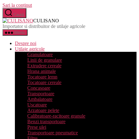
Sari la conținut
Caută
CULISANO
Importator si distribuitor de utilaje agricole
Meniu
Despre noi
Utilaje agricole
Granulatoare
Linii de granulare
Extrudere cereale
Hrana animale
Tocatoare lemn
Tocatoare cereale
Concasoare
Transportoare
Ambalatoare
Uscatoare
Arzatoare pelete
Calibratoare-racitoare granule
Benzi transportoare
Prese ulei
Transportoare pneumatice
Filtre