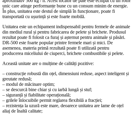
aproximativ 500 kg / h. Acest tocător de paie este echipat cu un rotor
unic care atinge performanțe bune cu un consum minim de energie.
În plus, unitatea este destul de simplă în funcționare, poate fi
transportată cu ușurință și este foarte mobilă.
Unitatea este un echipament indispensabil pentru fermele de animale
din mediul rural și pentru fabricarea de pelete și brichete. Produsul
rezultat poate fi folosit ca furaj și așternut pentru animale și păsări.
DR-500 este foarte popular printre fermele mari și mici. De
asemenea, materia primă rezultată poate fi utilizată pentru
producerea miceliului de ciuperci, brichete combustibile și pelete.
Această unitate are o mulțime de calități pozitive:
– construcție robustă din oțel, dimensiuni reduse, aspect inteligent și
greutate redusă;
– modul de măcinare optim;
– se descurcă bine chiar și cu iarbă lungă și stuf;
– siguranță și fiabilitate operațională;
– grilele înlocuibile permit reglarea flexibilă a fracției;
– rezistența la uzură este mare, deoarece unitatea are lame de oțel
aliaj de înaltă calitate;