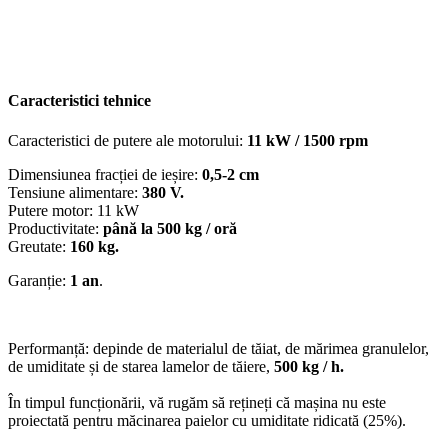
Caracteristici tehnice
Caracteristici de putere ale motorului:
11 kW / 1500 rpm
Dimensiunea fracției de ieșire:
0,5-2 cm
Tensiune alimentare:
380 V.
Putere motor: 11 kW
Productivitate:
până la 500 kg / oră
Greutate:
160 kg.
Garanție:
1 an
.
Performanță: depinde de materialul de tăiat, de mărimea granulelor,
de umiditate și de starea lamelor de tăiere,
500 kg / h.
În timpul funcționării, vă rugăm să rețineți că mașina nu este
proiectată pentru măcinarea paielor cu umiditate ridicată (25%).