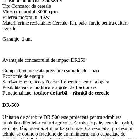
Tensiune nominală:
220/380 V
Tip: Concasor de cereale
Viteza motorului:
3000 rpm
Puterea motorului:
4Kw
Materii prime reciclabile: Cereale, fân, paie, furaje pentru culturi,
cereale
Garanție:
1 an
.
Avantajele concasorului de impact DR250:
Compact, nu necesită pregătirea suprafețelor mari
Economie de energie
Semi-autonom, necesită doar 1 operator pentru a opera
Posibilitatea de modificare a grilei de fractionare
Funcționalitate:
tocător de iarbă + râșniță de cereale
DR-500
Unitatea de zdrobire DR-500 este proiectată pentru zdrobirea
tulpinilor diferitelor culturi agricole. Zdrobește paie, cereale, așchii,
semințe, fân, lucernă, stuf, iarbă și frunze. Ca rezultat al procesului
tehnic, se obține o fracțiune de un milimetru, cu o capacitate de