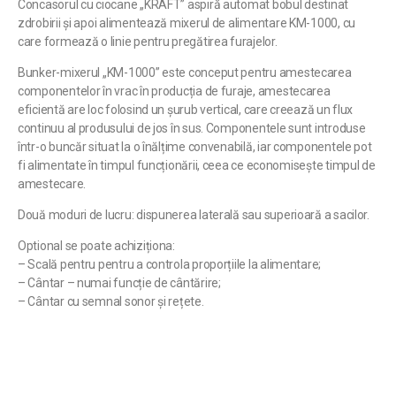
Concasorul cu ciocane „KRAFT” aspiră automat bobul destinat
zdrobirii și apoi alimentează mixerul de alimentare KM-1000, cu
care formează o linie pentru pregătirea furajelor.
Bunker-mixerul „KM-1000” este conceput pentru amestecarea
componentelor în vrac în producția de furaje, amestecarea
eficientă are loc folosind un șurub vertical, care creează un flux
continuu al produsului de jos în sus. Componentele sunt introduse
într-o buncăr situat la o înălțime convenabilă, iar componentele pot
fi alimentate în timpul funcționării, ceea ce economisește timpul de
amestecare.
Două moduri de lucru: dispunerea laterală sau superioară a sacilor.
Optional se poate achiziționa:
– Scală pentru pentru a controla proporțiile la alimentare;
– Cântar – numai funcție de cântărire;
– Cântar cu semnal sonor și rețete.