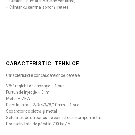
– Cântar – numai funcție de cântărire;
– Cântar cu semnal sonor și rețete.
CARACTERISTICI TEHNICE
Caracteristicile concasoarelor de cereale:
Vârf reglabil de aspirație – 1 buc.
Furtun de injecție – 5 lm
Motor – 7 kW
Diamtru sita – 2/3/4/6/8/10mm – 1 buc.
Separator de piatră și metal.
Setul include un panou de control cu ​​un ampermetru.
Productivitate de până la 700 kg / h