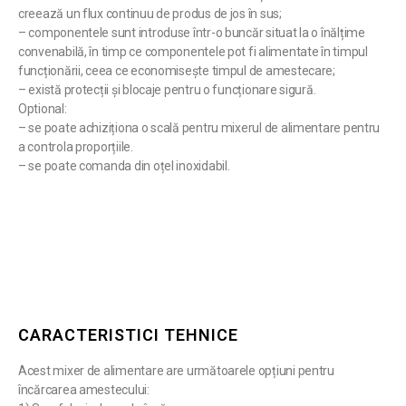
creează un flux continuu de produs de jos în sus;
– componentele sunt introduse într-o buncăr situat la o înălțime
convenabilă, în timp ce componentele pot fi alimentate în timpul
funcționării, ceea ce economisește timpul de amestecare;
– există protecții și blocaje pentru o funcționare sigură.
Optional:
– se poate achiziționa o scală pentru mixerul de alimentare pentru
a controla proporțiile.
– se poate comanda din oțel inoxidabil.
CARACTERISTICI TEHNICE
Acest mixer de alimentare are următoarele opțiuni pentru
încărcarea amestecului: