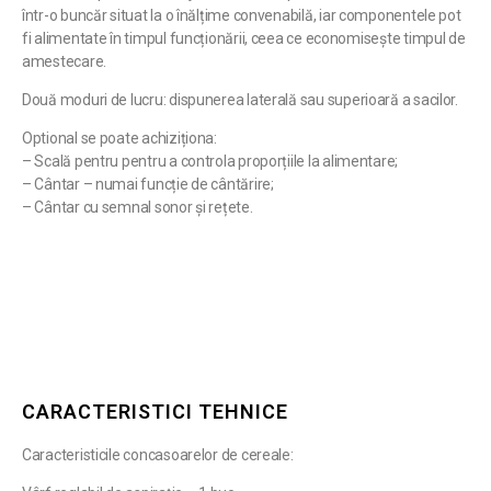
într-o buncăr situat la o înălțime convenabilă, iar componentele pot
fi alimentate în timpul funcționării, ceea ce economisește timpul de
amestecare.
Două moduri de lucru: dispunerea laterală sau superioară a sacilor.
Optional se poate achiziționa:
– Scală pentru pentru a controla proporțiile la alimentare;
– Cântar – numai funcție de cântărire;
– Cântar cu semnal sonor și rețete.
CARACTERISTICI TEHNICE
Caracteristicile concasoarelor de cereale: