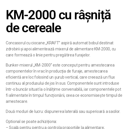
KM-2000 cu râșniță
de cereale
Concasorul cu ciocane „KRAFT” aspiră automat bobul destinat
zdrobirii și apoi alimentează mixerul de alimentare KM-2000, cu
care formează o linie pentru pregătirea furajelor.
Bunker-mixerul „KM-2000” este conceput pentru amestecarea
componentelor în vrac în producția de furaje, amestecarea
eficientă are loc folosind un șurub vertical, care creează un flux
continuu al produsului de jos în sus. Componentele sunt introduse
într-o buncăr situat la o înălțime convenabilă, iar componentele pot
fi alimentate în timpul funcționării, ceea ce economisește timpul de
amestecare.
Două moduri de lucru: dispunerea laterală sau superioară a sacilor.
Optional se poate achiziționa:
– Scală pentru pentru a controla proporțiile la alimentare;