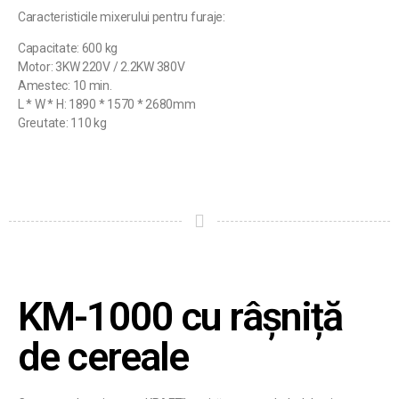
Caracteristicile mixerului pentru furaje:
Capacitate: 600 kg
Motor: 3KW 220V / 2.2KW 380V
Amestec: 10 min.
L * W * H: 1890 * 1570 * 2680mm
Greutate: 110 kg
KM-1000 cu râșniță
de cereale