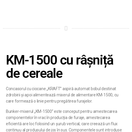
KM-1500 cu râșniță
de cereale
Concasorul cu ciocane „KRAFT” aspiră automat bobul destinat
zdrobirii și apoi alimentează mixerul de alimentare KM-1500, cu
care formează o linie pentru pregătirea furajelor.
Bunker-mixerul „KM-1500” este conceput pentru amestecarea
componentelor în vrac în producția de furaje, amestecarea
eficientă are loc folosind un șurub vertical, care creează un flux
continuu al produsului de jos în sus. Componentele sunt introduse