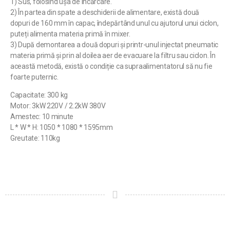
1) Sus, folosind ușa de încărcare.
2) În partea din spate a deschiderii de alimentare, există două
dopuri de 160 mm în capac, îndepărtând unul cu ajutorul unui ciclon,
puteți alimenta materia primă în mixer.
3) După demontarea a două dopuri și printr-unul injectat pneumatic
materia primă și prin al doilea aer de evacuare la filtru sau ciclon. În
această metodă, există o condiție ca supraalimentatorul să nu fie
foarte puternic.
Capacitate: 300 kg
Motor: 3kW 220V / 2.2kW 380V
Amestec: 10 minute
L * W * H: 1050 * 1080 * 1595mm
Greutate: 110kg