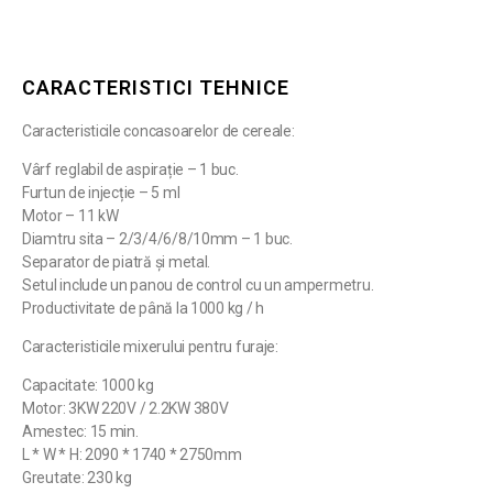
CARACTERISTICI TEHNICE
Caracteristicile concasoarelor de cereale:
Vârf reglabil de aspirație – 1 buc.
Furtun de injecție – 5 ml
Motor – 11 kW
Diamtru sita – 2/3/4/6/8/10mm – 1 buc.
Separator de piatră și metal.
Setul include un panou de control cu ​​un ampermetru.
Productivitate de până la 1000 kg / h
Caracteristicile mixerului pentru furaje:
Capacitate: 1000 kg
Motor: 3KW 220V / 2.2KW 380V
Amestec: 15 min.
L * W * H: 2090 * 1740 * 2750mm
Greutate: 230 kg