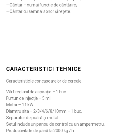
– Cântar – numai funcție de cântărire;
– Cântar cu semnal sonor și rețete.
CARACTERISTICI TEHNICE
Caracteristicile concasoarelor de cereale:
Vârf reglabil de aspirație – 1 buc.
Furtun de injecție – 5 ml
Motor – 11 kW
Diamtru sita – 2/3/4/6/8/10mm – 1 buc.
Separator de piatră și metal.
Setul include un panou de control cu ​​un ampermetru.
Productivitate de până la 2000 kg / h