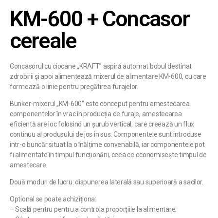
KM-600 + Concasor
cereale
Concasorul cu ciocane „KRAFT” aspiră automat bobul destinat
zdrobirii și apoi alimentează mixerul de alimentare KM-600, cu care
formează o linie pentru pregătirea furajelor.
Bunker-mixerul „KM-600” este conceput pentru amestecarea
componentelor în vrac în producția de furaje, amestecarea
eficientă are loc folosind un șurub vertical, care creează un flux
continuu al produsului de jos în sus. Componentele sunt introduse
într-o buncăr situat la o înălțime convenabilă, iar componentele pot
fi alimentate în timpul funcționării, ceea ce economisește timpul de
amestecare.
Două moduri de lucru: dispunerea laterală sau superioară a sacilor.
Optional se poate achiziționa:
– Scală pentru pentru a controla proporțiile la alimentare;