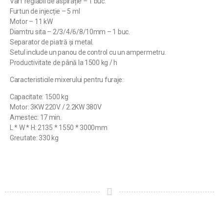
Vârf reglabil de aspirație – 1 buc.
Furtun de injecție – 5 ml
Motor – 11 kW
Diamtru sita – 2/3/4/6/8/10mm – 1 buc.
Separator de piatră și metal.
Setul include un panou de control cu ​​un ampermetru.
Productivitate de până la 1500 kg / h
Caracteristicile mixerului pentru furaje:
Capacitate: 1500 kg
Motor: 3KW 220V / 2.2KW 380V
Amestec: 17 min.
L * W * H: 2135 * 1550 * 3000mm
Greutate: 330 kg