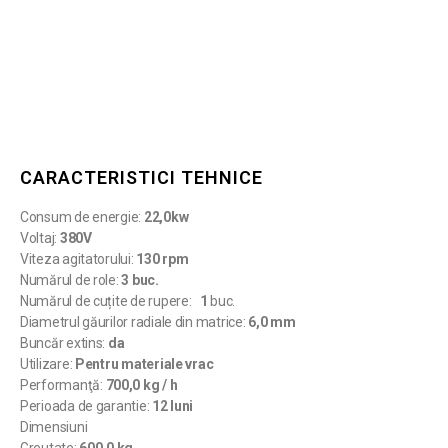
CARACTERISTICI TEHNICE
Consum de energie:
22,0kw
Voltaj:
380V
Viteza agitatorului:
130 rpm
Numărul de role:
3 buc.
Numărul de cuțite de rupere:
1
buc.
Diametrul găurilor radiale din matrice:
6,0 mm
Buncăr extins:
da
Utilizare:
Pentru materiale vrac
Performanţă:
700,0 kg / h
Perioada de garantie:
12 luni
Dimensiuni