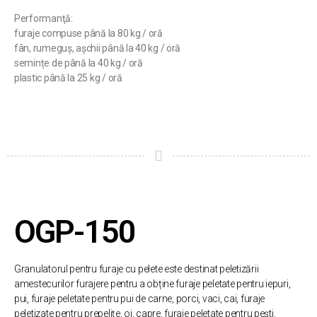
Performanţă:
furaje compuse până la 80 kg / oră
fân, rumeguș, așchii până la 40 kg / oră
semințe de până la 40 kg / oră
plastic până la 25 kg / oră
OGP-150
Granulatorul pentru furaje cu pelete este destinat peletizării
amestecurilor furajere pentru a obține furaje peletate pentru iepuri,
pui, furaje peletate pentru pui de carne, porci, vaci, cai, furaje
peletizate pentru prepelițe, oi, capre, furaje peletate pentru pești.