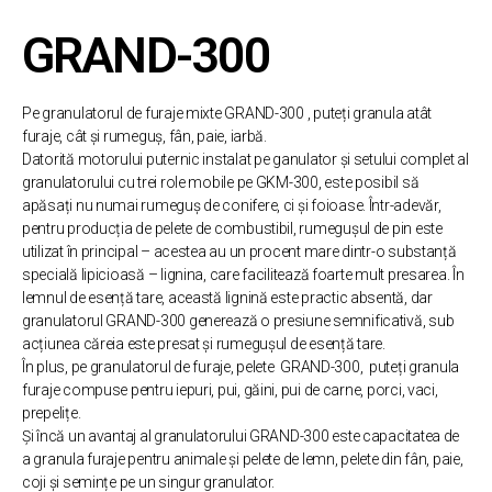
GRAND-300
Pe granulatorul de furaje mixte GRAND-300 , puteți granula atât
furaje, cât și rumeguș, fân, paie, iarbă.
Datorită motorului puternic instalat pe ganulator și setului complet al
granulatorului cu trei role mobile pe GKM-300, este posibil să
apăsați nu numai rumeguș de conifere, ci și foioase. Într-adevăr,
pentru producția de pelete de combustibil, rumegușul de pin este
utilizat în principal – acestea au un procent mare dintr-o substanță
specială lipicioasă – lignina, care facilitează foarte mult presarea. În
lemnul de esență tare, această lignină este practic absentă, dar
granulatorul GRAND-300 generează o presiune semnificativă, sub
acțiunea căreia este presat și rumegușul de esență tare.
În plus, pe granulatorul de furaje, pelete GRAND-300, puteți granula
furaje compuse pentru iepuri, pui, găini, pui de carne, porci, vaci,
prepelițe.
Și încă un avantaj al granulatorului GRAND-300 este capacitatea de
a granula furaje pentru animale și pelete de lemn, pelete din fân, paie,
coji și semințe pe un singur granulator.