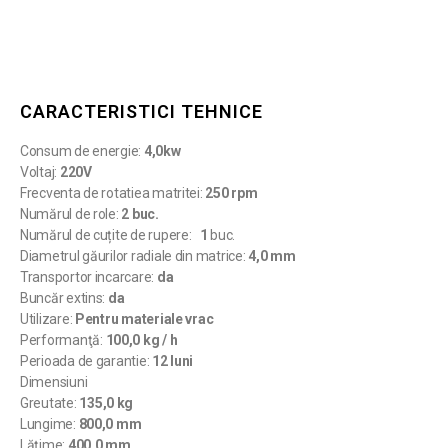
CARACTERISTICI TEHNICE
Consum de energie:
4,0kw
Voltaj:
220V
Frecventa de rotatiea matritei:
250 rpm
Numărul de role:
2 buc.
Numărul de cuțite de rupere:
1
buc.
Diametrul găurilor radiale din matrice:
4,0 mm
Transportor incarcare:
da
Buncăr extins:
da
Utilizare:
Pentru materiale vrac
Performanţă:
100,0 kg / h
Perioada de garantie:
12 luni
Dimensiuni
Greutate:
135,0 kg
Lungime:
800,0 mm
Lăţime:
400,0 mm