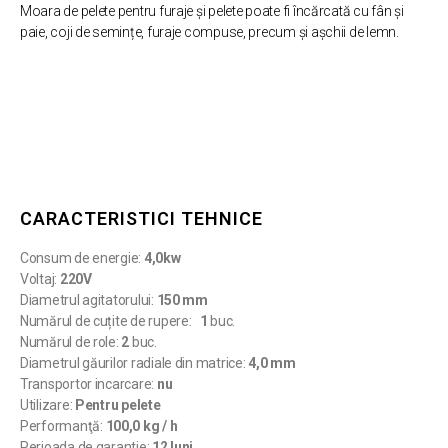
Moara de pelete pentru furaje și pelete poate fi încărcată cu fân și
paie, coji de semințe, furaje compuse, precum și așchii de lemn.
CARACTERISTICI TEHNICE
Consum de energie:
4,0kw
Voltaj:
220V
Diametrul agitatorului:
150 mm
Numărul de cuțite de rupere:
1
buc.
Numărul de role:
2
buc.
Diametrul găurilor radiale din matrice:
4,0 mm
Transportor incarcare:
nu
Utilizare:
Pentru pelete
Performanţă:
100,0 kg / h
Perioada de garantie:
12 luni