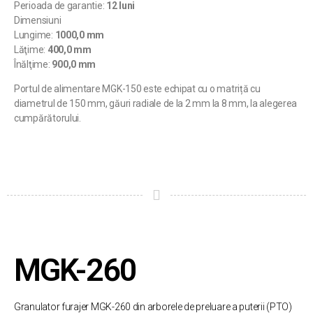
Perioada de garantie:
12 luni
Dimensiuni
Lungime:
1000,0 mm
Lăţime:
400,0 mm
Înălţime:
900,0 mm
Portul de alimentare MGK-150 este echipat cu o matriță cu
diametrul de 150 mm, găuri radiale de la 2 mm la 8 mm, la alegerea
cumpărătorului.
MGK-260
Granulator furajer MGK-260 din arborele de preluare a puterii (PTO)