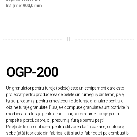
Înălţime:
900,0 mm
OGP-200
Un granulator pentru furaje (pelete) este un echipament care este
proiectat pentru producerea de pelete din rumeguș din lemn, paie,
tyrsa, precum și pentru amestecurile de furaje granulare pentru a
obține furaje granulate. Furajele compuse granulate sunt potrivite în
mod ideal ca furaje pentru iepuri, pui, pui de carne, furaje pentru
prepelițe, porci, capre, oi, precum și furaje pentru pești.
Peleții de lemn sunt ideali pentru utilizarea lor în cazane, cuptoare,
sobe (atât fabricate din fabrică, cât și auto-fabricate) pe combustibil