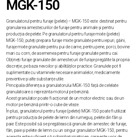
MGK-150
Granulatorul pentru furaje (pelete) – MGK-150 este destinat pentru
granularea amestecurilor de furaje pentru animale și pentru
producția de pelete. Pe granulatorul pentru furaje mixte (pelete)
MGK-150, puteți prepara furaje mixte granulate pentru iepuri, găini,
furaje mixte granulate pentru pui de carne, pentru pene, porci, bovine
mari cu corn, de asemenea pentru furaje granulate pentru cai.
Obțineți furaje granulate din amestecuri de furaje pregătite la propria
discreție, pe baza nevoilor și abilităților practice. Granulele pot fi
suplimentate cu vitaminele necesare animalelor, medicamente
preventive și alte substanțe utile.
Principala diferența a granulatorului MGK-150 față de celelate
granulatoare o reprezinta motorul pe benzină.
Acest granulator poate fi acționat de un motor electric sau de un
motor pe benzină printr-o cutie de viteze.
În plus, granulatorul pentru furaje (pelete) MGK-150 poate fi utilizat
pentru producția de pelete de lemn din rumeguș, pelete din fân și
paie. Este posibil să se pregătească granule din amestec de furaje,
fân, paie și pelete de lemn cu un singur granulator MGK-150, pentru
aceasta este suficient să schimbați matricea, care este ușor de