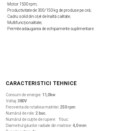
· Motor 1500 rpm;
· Productivitate de 300/150 kg de produse pe oră;
· Cadru solid din oțel de înaltă calitate;
· Multifuncționalitate;
· Permite adaugarea de echipamente suplimentare.
CARACTERISTICI TEHNICE
Consum de energie:
11,0kw
Voltaj:
380V
Frecventa de rotatiea matritei:
250 rpm
Numărul de role:
2 buc.
Numărul de cuțite de rupere:
1
buc.
Diametrul găurilor radiale din matrice:
4,0 mm