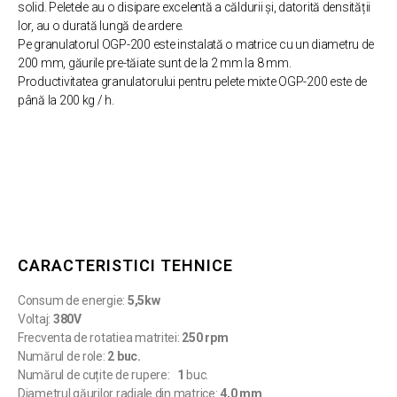
solid. Peletele au o disipare excelentă a căldurii și, datorită densității
lor, au o durată lungă de ardere.
Pe granulatorul OGP-200 este instalată o matrice cu un diametru de
200 mm, găurile pre-tăiate sunt de la 2 mm la 8 mm.
Productivitatea granulatorului pentru pelete mixte OGP-200 este de
până la 200 kg / h.
CARACTERISTICI TEHNICE
Consum de energie:
5,5kw
Voltaj:
380V
Frecventa de rotatiea matritei:
250 rpm
Numărul de role:
2 buc.
Numărul de cuțite de rupere:
1
buc.
Diametrul găurilor radiale din matrice:
4,0 mm