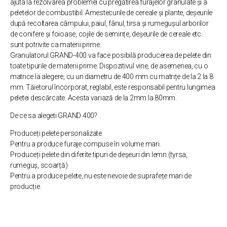
ajuta la rezolvarea problemei cu pregătirea furajelor granulate și a
peletelor de combustibil. Amestecurile de cereale și plante, deșeurile
după recoltarea câmpului, paiul, fânul, tirsa și rumegușul arborilor
de conifere și foioase, cojile de semințe, deșeurile de cereale etc.
sunt potrivite ca materii prime.
Granulatorul GRAND-400 va face posibilă producerea de pelete din
toate tipurile de materii prime. Dispozitivul vine, de asemenea, cu o
matrice la alegere, cu un diametru de 400 mm cu matrițe de la 2 la 8
mm. Tăietorul încorporat, reglabil, este responsabil pentru lungimea
peletei descărcate. Acesta variază de la 2mm la 80mm.
De ce sa alegeti GRAND 400?
Produceți pelete personalizate
Pentru a produce furaje compuse în volume mari.
Produceți pelete din diferite tipuri de deșeuri din lemn (tyrsa,
rumeguș, scoarță)
Pentru a produce pelete, nu este nevoie de suprafețe mari de
producție.