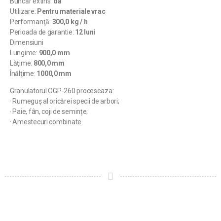
Buncăr extins:
da
Utilizare:
Pentru materiale vrac
Performanţă:
300,0 kg / h
Perioada de garantie:
12 luni
Dimensiuni
Lungime:
900,0 mm
Lăţime:
800,0 mm
Înălţime:
1000,0 mm
Granulatorul OGP-260 proceseaza:
· Rumeguș al oricărei specii de arbori;
· Paie, fân, coji de semințe;
· Amestecuri combinate.