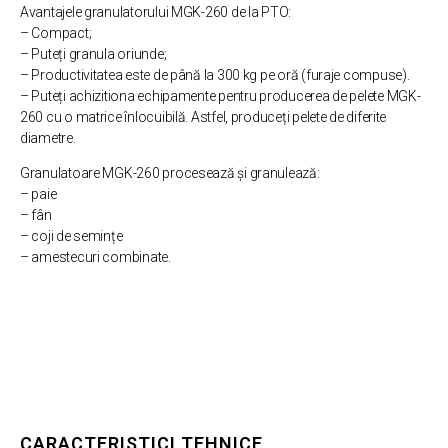
Avantajele granulatorului MGK-260 de la PTO:
– Compact;
– Puteți granula oriunde;
– Productivitatea este de până la 300 kg pe oră (furaje compuse).
– Puteți achizitiona echipamente pentru producerea de pelete MGK-
260 cu o matrice înlocuibilă. Astfel, produceți pelete de diferite
diametre.
Granulatoare MGK-260 procesează și granulează:
– paie
– fân
– coji de semințe
– amestecuri combinate.
CARACTERISTICI TEHNICE