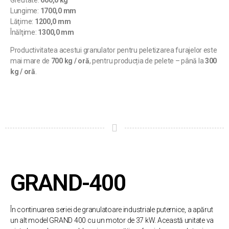
Greutate:
600,0 kg
Lungime:
1700,0 mm
Lăţime:
1200,0 mm
Înălţime:
1300,0 mm
Productivitatea acestui granulator pentru peletizarea furajelor este
mai mare de
700 kg / oră
, pentru producția de pelete – până la
300
kg / oră
.
GRAND-400
În continuarea seriei de granulatoare industriale puternice, a apărut
un alt model GRAND 400 cu un motor de 37 kW. Această unitate va