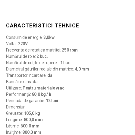
CARACTERISTICI TEHNICE
Consum de energie:
3,0kw
Voltaj:
220V
Frecventa de rotatiea matritei:
250 rpm
Numărul de role:
2 buc.
Numărul de cuțite de rupere:
1
buc.
Diametrul găurilor radiale din matrice:
4,0 mm
Transportor incarcare:
da
Buncăr extins:
da
Utilizare:
Pentru materiale vrac
Performanţă:
80,0 kg / h
Perioada de garantie:
12 luni
Dimensiuni
Greutate:
105,0 kg
Lungime:
800,0 mm
Lăţime:
600,0 mm
Înălţime:
800,0 mm