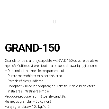
GRAND-150
Granulator pentru furaje și pelete – GRAND 150 cu cutie de viteze
hipoidă. Cutiile de viteze hipoide au o serie de avantaje, și anume:
– Dimensiuni minime ale echipamentului;
– Putere mare chiar și sub sarcină grea;
– Rate de eficiență ridicate;
– Compact și ușor în comparație cu alte tipuri de cutii de viteze;
– Instalare și întreținere simple.
Produce produse în următoarele cantități:
Rumeguș granular – 60 kg / oră
Furaje granulate – 100 kg / oră