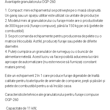
Avantajele granulatorului OGP-260:
1. Compact: mini echipamentul se potrivește pe o masă obișnuită.
Un garaj sau un spațiu utilitar este utilizat ca unitate de producție.
2. Modelul mini al granulatorului cu furaje mixte are o productivitate
de 300 kg pe oră (furaje compuse), până la 150 kg pe oră (pelete de
combustibil).
3. Se pot comanda echipamente pentru producerea de pelete cu o
matrice înlocuibilă. Astfel, produceți furaje sau pelete de diferite
diametre.
4. Puteți cumpăra un granulator de rumeguș cu o buncăr de
alimentare netedă. Acest lucru va face posibilă aducerea lucrării
aproape de automatizare (nu este nevoie să furnizați constant
materii prime).
Este un echipament 2 în 1 care produce furaje digerabile de înaltă
calitate pentru toate tipurile de animale de companie, pești și păsări și
pelete de combustibil pentru a vă încălzi casa.
Caracteristicile tehnice ale granulatorului pentru furaje compuse
OGP-260
· Capacitate de 11 kW;