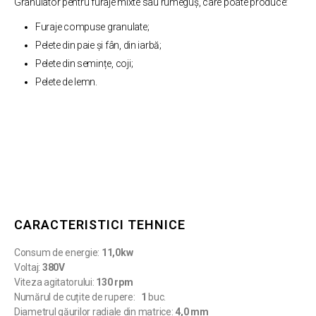
Granulator pentru furaje mixte sau rumeguș, care poate produce:
Furaje compuse granulate;
Pelete din paie și fân, din iarbă;
Pelete din semințe, coji;
Pelete de lemn.
CARACTERISTICI TEHNICE
Consum de energie:
11,0kw
Voltaj:
380V
Viteza agitatorului:
130 rpm
Numărul de cuțite de rupere:
1
buc.
Diametrul găurilor radiale din matrice:
4,0 mm