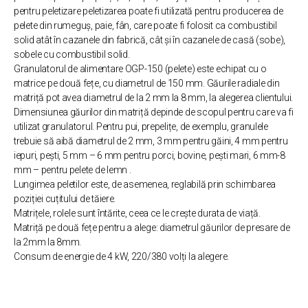
pentru peletizare peletizarea poate fi utilizată pentru producerea de
pelete din rumeguș, paie, fân, care poate fi folosit ca combustibil
solid atât în ​​cazanele din fabrică, cât și în cazanele de casă (sobe),
sobele cu combustibil solid.
Granulatorul de alimentare OGP-150 (pelete) este echipat cu o
matrice pe două fețe, cu diametrul de 150 mm. Găurile radiale din
matriță pot avea diametrul de la 2 mm la 8 mm, la alegerea clientului.
Dimensiunea găurilor din matriță depinde de scopul pentru care va fi
utilizat granulatorul. Pentru pui, prepelițe, de exemplu, granulele
trebuie să aibă diametrul de 2 mm, 3 mm pentru găini, 4 mm pentru
iepuri, pești, 5 mm – 6 mm pentru porci, bovine, pești mari, 6 mm-8
mm – pentru pelete de lemn .
Lungimea peletilor este, de asemenea, reglabilă prin schimbarea
poziției cuțitului de tăiere.
Matrițele, rolele sunt întărite, ceea ce le crește durata de viață.
Matriță pe două fețe pentru a alege: diametrul găurilor de presare de
la 2mm la 8mm.
Consum de energie de 4 kW, 220/380 volți la alegere.