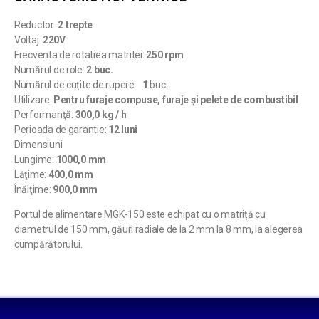
Reductor:
2 trepte
Voltaj:
220V
Frecventa de rotatiea matritei:
250 rpm
Numărul de role:
2 buc.
Numărul de cuțite de rupere:
1
buc.
Utilizare:
Pentru furaje compuse, furaje și pelete de combustibil
Performanţă:
300,0 kg / h
Perioada de garantie:
12 luni
Dimensiuni
Lungime:
1000,0 mm
Lăţime:
400,0 mm
Înălţime:
900,0 mm
Portul de alimentare MGK-150 este echipat cu o matriță cu
diametrul de 150 mm, găuri radiale de la 2 mm la 8 mm, la alegerea
cumpărătorului.