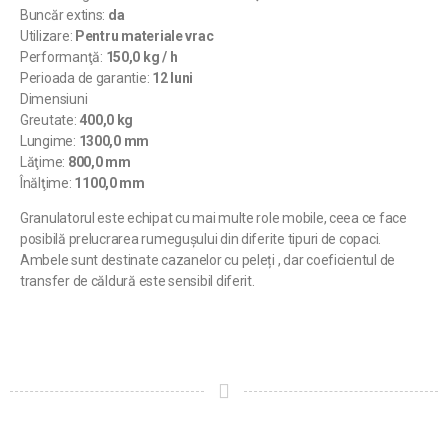
Buncăr extins:
da
Utilizare:
Pentru materiale vrac
Performanţă:
150,0 kg / h
Perioada de garantie:
12 luni
Dimensiuni
Greutate:
400,0 kg
Lungime:
1300,0 mm
Lăţime:
800,0 mm
Înălţime:
1100,0 mm
Granulatorul este echipat cu mai multe role mobile, ceea ce face
posibilă prelucrarea rumegușului din diferite tipuri de copaci.
Ambele sunt destinate cazanelor cu peleți , dar coeficientul de
transfer de căldură este sensibil diferit.