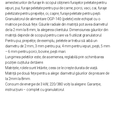
amestecurilor de furaje în scopul obținerii furajelor peletate pentru
iepuri, pui, furaje peletate pentru pui de carne, porci, vaci, cai, furaje
peletizate pentru prepelițe, oi, capre, furaje peletate pentru pești.
Granulatorul de alimentare OGP-140 (pelete) este echipat cu o
matrice pe două fețe. Găurile radiale din matriță pot avea diametrul
de la 2 mm la 8 mm, la alegerea clientului. Dimensiunea găurilor din
matriță depinde de scopul pentru care va fi utilizat granulatorul.
Pentru pui, prepelițe, de exemplu, peletele ar trebui să aibă un
diametru de 2 mm, 3 mm pentru pui, 4 mm pentru iepuri, pești, 5 mm
– 6 mm pentru porci, bovine, pești mari.
Lungimea peletilor este, de asemenea, reglabilă prin schimbarea
poziției cuțitului de tăiere.
Matrițele, rolele sunt întărite, ceea ce le crește durata de viață.
Matriță pe două fețe pentru a alege: diametrul găurilor de presare de
la 2mm la 8mm.
Consum de energie de 3 kW, 220/380 volți la alegere. Garanție,
instrucțiuni – complet cu granulatorul.