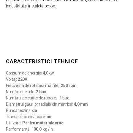
îndepărtat și instalată pe loc.
CARACTERISTICI TEHNICE
Consum de energie:
4,0kw
Voltaj:
220V
Frecventa de rotatiea matritei:
250 rpm
Numărul de role:
2 buc.
Numărul de cuțite de rupere:
1
buc.
Diametrul găurilor radiale din matrice:
4,0 mm
Buncăr extins:
da
Transportor incarcare:
nu
Utilizare:
Pentru materiale vrac
Performanţă:
100,0 kg / h